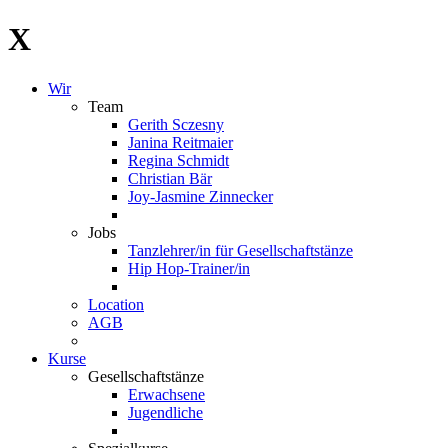
X
Wir
Team
Gerith Sczesny
Janina Reitmaier
Regina Schmidt
Christian Bär
Joy-Jasmine Zinnecker
Jobs
Tanzlehrer/in für Gesellschaftstänze
Hip Hop-Trainer/in
Location
AGB
Kurse
Gesellschaftstänze
Erwachsene
Jugendliche