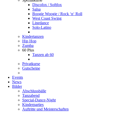
Spezialkurse
Discofox / Softfox
Salsa
Boogie Woogie / Rock ‘n‘ Roll
West Coast Swing
Linedance
Solo-Latino
Kindertanzen
Hip Hop
Zumba
60 Plus
Tanzen ab 60
Privatkurse
Gutscheine
Events
News
Bilder
Abschlussbälle
Tanzabend
Special-Dance-Night
Kinderparties
Auftritte und Meisterschaften